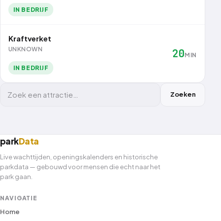
IN BEDRIJF
Kraftverket
UNKNOWN
20
MIN
IN BEDRIJF
Filter attracties
Zoeken
park
Data
Live wachttijden, openingskalenders en historische
parkdata — gebouwd voor mensen die echt naar het
park gaan.
NAVIGATIE
Home