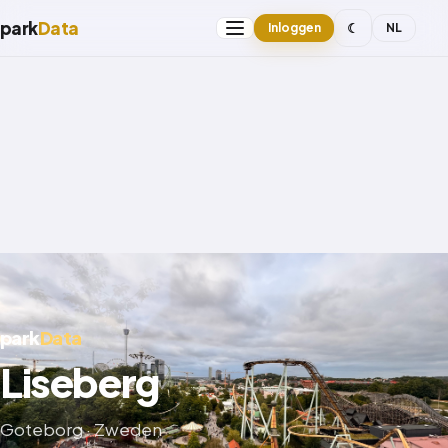
park
Data
☾
Inloggen
NL
park
Data
Liseberg
Goteborg · Zweden