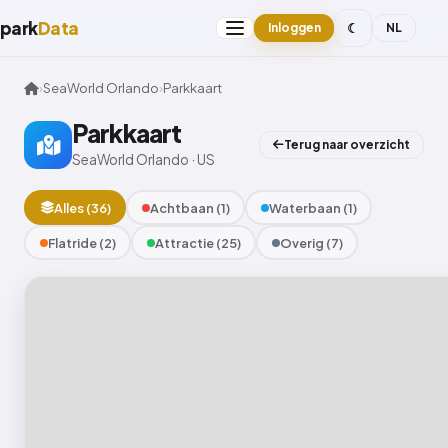
park
Data
☾
Inloggen
NL
›
SeaWorld Orlando
›
Parkkaart
Parkkaart
Terug naar overzicht
SeaWorld Orlando · US
Alles (36)
Achtbaan (1)
Waterbaan (1)
Flatride (2)
Attractie (25)
Overig (7)