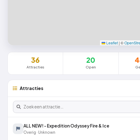
Leaflet
|
©
OpenStr
36
20
4
Attracties
Open
Ge
Attracties
ALL NEW! - Expedition Odyssey Fire & Ice
Overig · Unknown