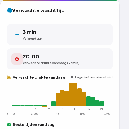
La Descente du Nil
Verwachte wachttijd
Unknown ·
Onbekend
22
1
100%
min
/10
3 min
GEM. WACHTTIJD
INTENSITEIT
UPTIME (7D)
Volgend uur
20:00
Verwachte drukte vandaag (~7min)
Verwachte drukte vandaag
Lage betrouwbaarheid
0
3
6
9
12
15
18
21
0:00
6:00
12:00
18:00
23:00
Beste tijden vandaag