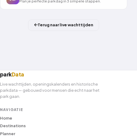
Plan je perfecte parkdag in 3 simpele stappen.
Terug naar live wachttijden
park
Data
Live wachttijden, openingskalenders en historische
parkdata — gebouwd voor mensen die echt naar het
park gaan.
NAVIGATIE
Home
Destinations
Planner