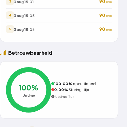
90
3 aug 15:01
3
min
90
3 aug 15:05
4
min
90
3 aug 15:06
5
min
Betrouwbaarheid
100.00%
operationeel
100%
0.00%
Storingstijd
Uptime
Uptime (7d)