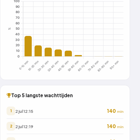
Top 5 langste wachttijden
140
2 jul 12:15
1
min
140
2 jul 12:19
2
min