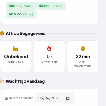
10:00
(~6 min)
21:00
(~6 min)
20:00
(~7 min)
Attractiegegevens
Onbekend
1
22 min
/10
FABRIKANT
INTENSITEIT
GEM.
WACHTTIJD
Wachttijd vandaag
Selecteer datum: