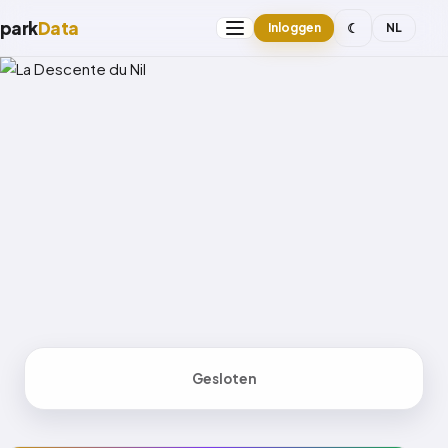
park
Data
☾
Inloggen
NL
Gesloten
FLATRIDE
GESLOTEN